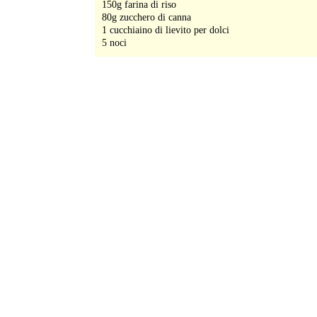
150g farina di riso
80g zucchero di canna
1 cucchiaino di lievito per dolci
5 noci