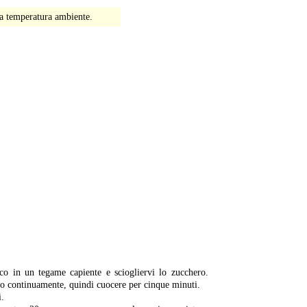
o a temperatura ambiente.
-
co in un tegame capiente e sciogliervi lo zucchero.
do continuamente, quindi cuocere per cinque minuti.
i.