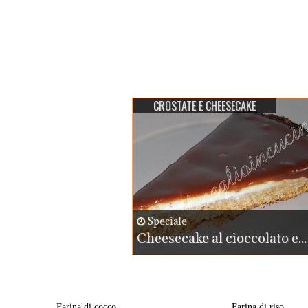
CROSTATE E CHEESECAKE
Speciale
Cheesecake al cioccolato e...
Farina di cocco
Farina di riso