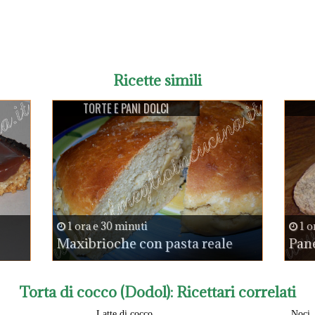
Ricette simili
TORTE E PANI DOLCI
1 ora e 30 minuti
1 o
Maxibrioche con pasta reale
Pane
Torta di cocco (Dodol)
: Ricettari correlati
Latte di cocco
Noci