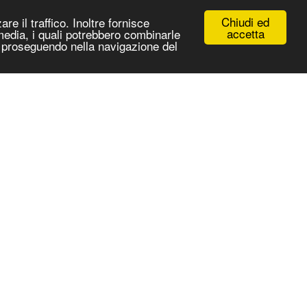
Chiudi ed
re il traffico. Inoltre fornisce
accetta
 media, i quali potrebbero combinarle
 e proseguendo nella navigazione del