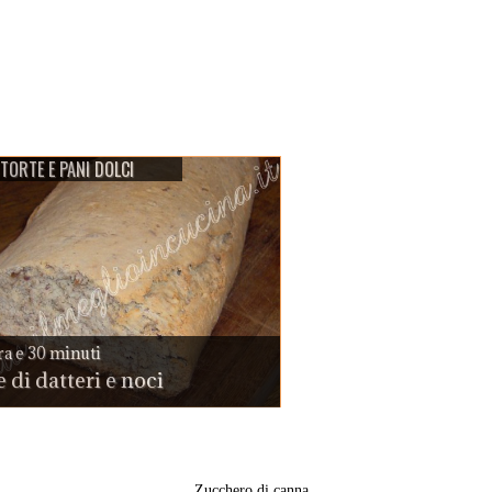
TORTE E PANI DOLCI
ra e 30 minuti
 di datteri e noci
Zucchero di canna