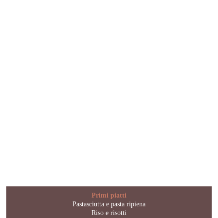
Primi piatti
Pastasciutta e pasta ripiena
Riso e risotti