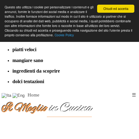
Questo sito utilizza i cookie per personalizzare i contenuti e gli
Chiudi ed accetta
annunci, fornire le funzioni dei social media e analizzare il
traffico. Inoltre fornisce informazioni sul modo in cui il sito è utilizzato ai partner che si
occupano di analisi dei dati web, pubblicità e social media, i quali potrebbero combinarle
con altre informazioni che fornite loro o raccolte in base all'utilizzo dei loro servizi.
cucina dal mondo
Cliccando su chiudi ed accetta e proseguendo nella navigazione del sito l'utente presta il
proprio consenso alla profilazione.
Cookie Policy
ricette classiche
piatti veloci
mangiare sano
ingredienti da scoprire
dolci tentazioni
Home
☰
Il Meglio
in Cucina