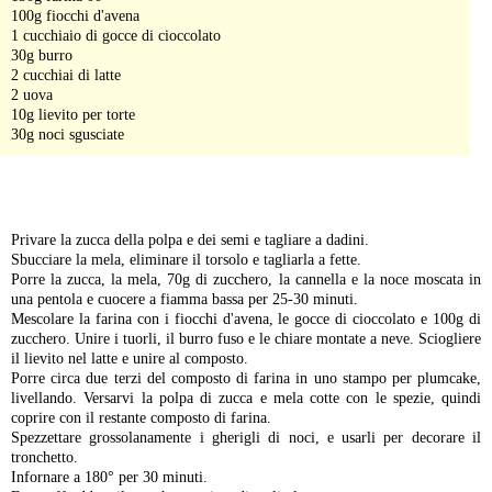
100g fiocchi d'avena
1 cucchiaio di gocce di cioccolato
30g burro
2 cucchiai di latte
2 uova
10g lievito per torte
30g noci sgusciate
-
Privare la zucca della polpa e dei semi e tagliare a dadini.
Sbucciare la mela, eliminare il torsolo e tagliarla a fette.
Porre la zucca, la mela, 70g di zucchero, la cannella e la noce moscata in
una pentola e cuocere a fiamma bassa per 25-30 minuti.
Mescolare la farina con i fiocchi d'avena, le gocce di cioccolato e 100g di
zucchero. Unire i tuorli, il burro fuso e le chiare montate a neve. Sciogliere
il lievito nel latte e unire al composto.
Porre circa due terzi del composto di farina in uno stampo per plumcake,
livellando. Versarvi la polpa di zucca e mela cotte con le spezie, quindi
coprire con il restante composto di farina.
Spezzettare grossolanamente i gherigli di noci, e usarli per decorare il
tronchetto.
Infornare a 180° per 30 minuti.