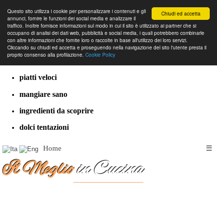
Questo sito utilizza i cookie per personalizzare i contenuti e gli
Chiudi ed accetta
annunci, fornire le funzioni dei social media e analizzare il
traffico. Inoltre fornisce informazioni sul modo in cui il sito è utilizzato ai partner che si
occupano di analisi dei dati web, pubblicità e social media, i quali potrebbero combinarle
con altre informazioni che fornite loro o raccolte in base all'utilizzo dei loro servizi.
cucina dal mondo
Cliccando su chiudi ed accetta e proseguendo nella navigazione del sito l'utente presta il
proprio consenso alla profilazione.
Cookie Policy
ricette classiche
piatti veloci
mangiare sano
ingredienti da scoprire
dolci tentazioni
Home
☰
Il Meglio
in Cucina