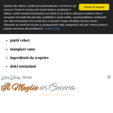
Questo sito utilizza i cookie per personalizzare i contenuti e gli
Chiudi ed accetta
annunci, fornire le funzioni dei social media e analizzare il
traffico. Inoltre fornisce informazioni sul modo in cui il sito è utilizzato ai partner che si
occupano di analisi dei dati web, pubblicità e social media, i quali potrebbero combinarle
con altre informazioni che fornite loro o raccolte in base all'utilizzo dei loro servizi.
cucina dal mondo
Cliccando su chiudi ed accetta e proseguendo nella navigazione del sito l'utente presta il
proprio consenso alla profilazione.
Cookie Policy
ricette classiche
piatti veloci
mangiare sano
ingredienti da scoprire
dolci tentazioni
Home
☰
Il Meglio
in Cucina