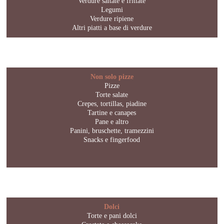
Verdure saltate e frittate
Legumi
Verdure ripiene
Altri piatti a base di verdure
Non solo pizze
Pizze
Torte salate
Crepes, tortillas, piadine
Tartine e canapes
Pane e altro
Panini, bruschette, tramezzini
Snacks e fingerfood
Dolci
Torte e pani dolci