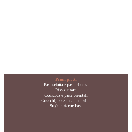
Primi piatti
Pastasciutta e pasta ripiena
Riso e risotti
Couscous e paste orientali
Gnocchi, polenta e altri primi
Sughi e ricette base