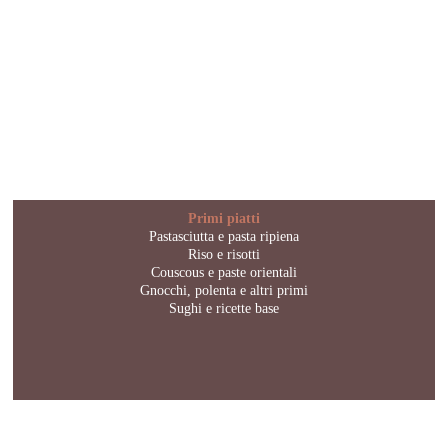
Primi piatti
Pastasciutta e pasta ripiena
Riso e risotti
Couscous e paste orientali
Gnocchi, polenta e altri primi
Sughi e ricette base