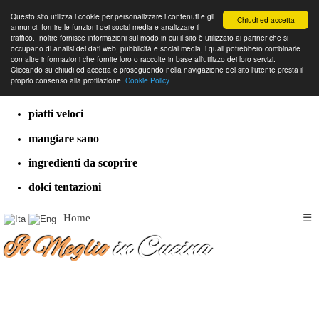
Questo sito utilizza i cookie per personalizzare i contenuti e gli
Chiudi ed accetta
annunci, fornire le funzioni dei social media e analizzare il
traffico. Inoltre fornisce informazioni sul modo in cui il sito è utilizzato ai partner che si
occupano di analisi dei dati web, pubblicità e social media, i quali potrebbero combinarle
con altre informazioni che fornite loro o raccolte in base all'utilizzo dei loro servizi.
cucina dal mondo
Cliccando su chiudi ed accetta e proseguendo nella navigazione del sito l'utente presta il
proprio consenso alla profilazione.
Cookie Policy
ricette classiche
piatti veloci
mangiare sano
ingredienti da scoprire
dolci tentazioni
Home
☰
Il Meglio
in Cucina