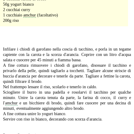
50g yogurt bianco
2 cucchiai curry
1 cucchiaio
amchur
(facoltativo)
200g riso
-
Infilare i chiodi di garofano nella coscia di tacchino, e porla in un tegame
capiente con la carota e la scorza d'arancia. Coprire con un litro d'acqua
salata e cuocere per 45 minuti a fiamma bassa.
A fine cottura rimuovere i chiodi di garofano, disossare il tacchino e
privarlo della pelle, quindi tagliarlo a tocchetti. Tagliare alcune striscie di
buccia d'arancia per decorare e tenerle da parte. Tagliare a fettine la carota,
quindi filtrare il brodo.
Nel frattempo lessare il riso, scolarlo e tenerlo in caldo.
Sciogliere il burro in una padella e rosolarvi il tacchino per qualche
minuto. Unire la carota tenuta da parte, la farina di cocco, il curry e
l'
amchur
e un bicchiere di brodo, quindi fare cuocere per una decina di
minuti, eventualmente aggiungendo altro brodo.
A fine cottura unire lo yogurt bianco.
Servire con riso in bianco, decorando con scorza d'arancia.