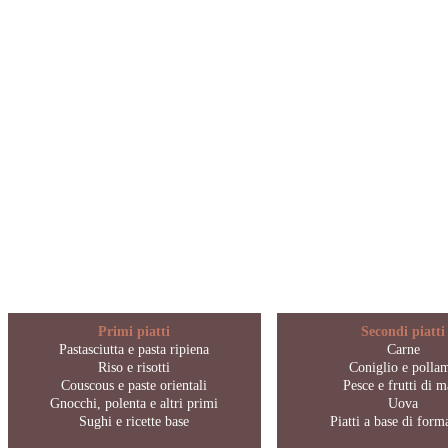
Primi piatti
Secondi piatti
Pastasciutta e pasta ripiena
Carne
Riso e risotti
Coniglio e polla
Couscous e paste orientali
Pesce e frutti di m
Gnocchi, polenta e altri primi
Uova
Sughi e ricette base
Piatti a base di for