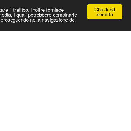
Chiudi ed
re il traffico. Inoltre fornisce
accetta
 media, i quali potrebbero combinarle
 e proseguendo nella navigazione del