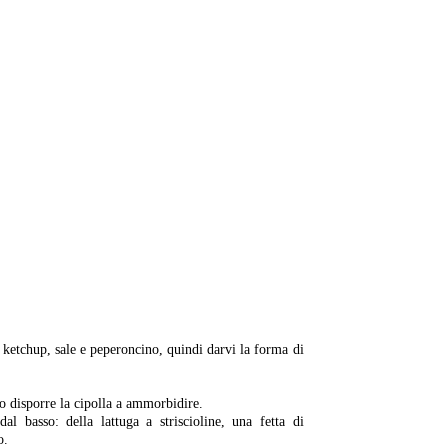
-
 il ketchup, sale e peperoncino, quindi darvi la forma di
o disporre la cipolla a ammorbidire.
al basso: della lattuga a striscioline, una fetta di
o.