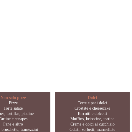
Non solo pizze
Dolci
Pizze
Torte e pani dolci
Torte salate
Crostate e cheesecake
es, tortillas, piadine
Biscotti e dolcetti
Tartine e canapes
Muffins, brioscine, tortine
Pane e altro
Creme e dolci al cucchiaio
 bruschette, tramezzini
Gelati, sorbetti, marmellate