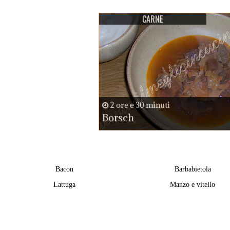
CARNE
2 ore e 30 minuti
Borsch
Bacon
Barbabietola
Lattuga
Manzo e vitello