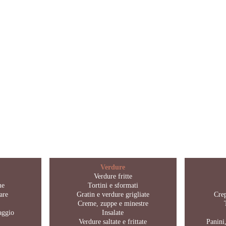
Verdure
Verdure fritte
me
Tortini e sformati
are
Gratin e verdure grigliate
Crep
Creme, zuppe e minestre
maggio
Insalate
Verdure saltate e frittate
Panini,