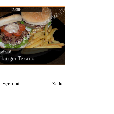
CARNE
minuti
burger Texano
e vegetariani
Ketchup