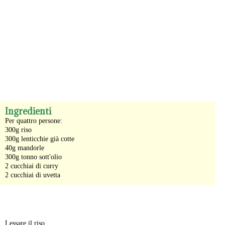
-
Ingredienti
Per quattro persone:
300g riso
300g lenticchie già cotte
40g mandorle
300g tonno sott'olio
2 cucchiai di curry
2 cucchiai di uvetta
-
Lessare il riso.