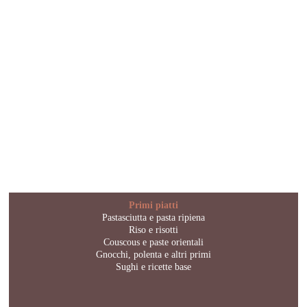
Primi piatti
Pastasciutta e pasta ripiena
Riso e risotti
Couscous e paste orientali
Gnocchi, polenta e altri primi
Sughi e ricette base