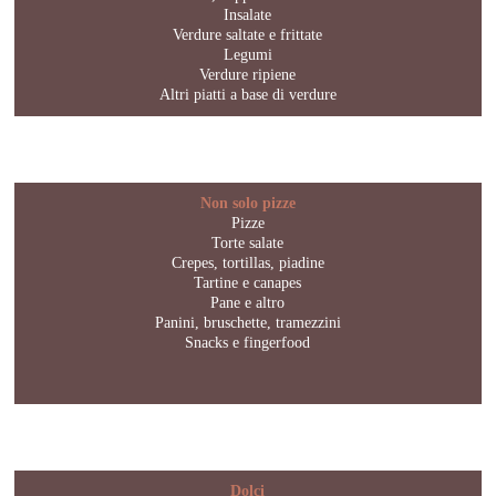
Insalate
Verdure saltate e frittate
Legumi
Verdure ripiene
Altri piatti a base di verdure
Non solo pizze
Pizze
Torte salate
Crepes, tortillas, piadine
Tartine e canapes
Pane e altro
Panini, bruschette, tramezzini
Snacks e fingerfood
Dolci