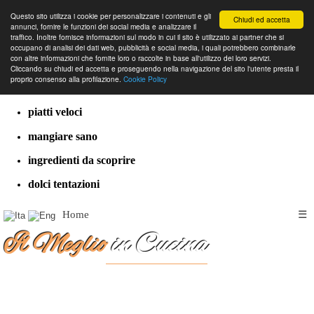
Questo sito utilizza i cookie per personalizzare i contenuti e gli
Chiudi ed accetta
annunci, fornire le funzioni dei social media e analizzare il
traffico. Inoltre fornisce informazioni sul modo in cui il sito è utilizzato ai partner che si
occupano di analisi dei dati web, pubblicità e social media, i quali potrebbero combinarle
con altre informazioni che fornite loro o raccolte in base all'utilizzo dei loro servizi.
cucina dal mondo
Cliccando su chiudi ed accetta e proseguendo nella navigazione del sito l'utente presta il
proprio consenso alla profilazione.
Cookie Policy
ricette classiche
piatti veloci
mangiare sano
ingredienti da scoprire
dolci tentazioni
Home
☰
Il Meglio
in Cucina