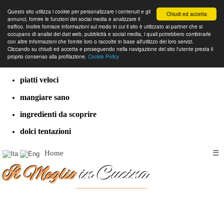
Questo sito utilizza i cookie per personalizzare i contenuti e gli
Chiudi ed accetta
annunci, fornire le funzioni dei social media e analizzare il
traffico. Inoltre fornisce informazioni sul modo in cui il sito è utilizzato ai partner che si
occupano di analisi dei dati web, pubblicità e social media, i quali potrebbero combinarle
con altre informazioni che fornite loro o raccolte in base all'utilizzo dei loro servizi.
cucina dal mondo
Cliccando su chiudi ed accetta e proseguendo nella navigazione del sito l'utente presta il
proprio consenso alla profilazione.
Cookie Policy
ricette classiche
piatti veloci
mangiare sano
ingredienti da scoprire
dolci tentazioni
Home
☰
Il Meglio
in Cucina