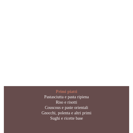
Primi piatti
Pastasciutta e pasta ripiena
Riso e risotti
Couscous e paste orientali
Gnocchi, polenta e altri primi
Sughi e ricette base