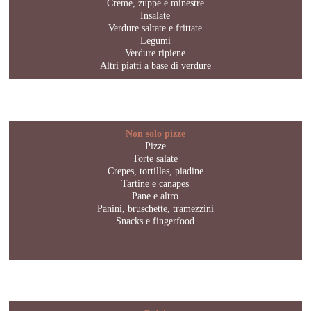
Creme, zuppe e minestre
Insalate
Verdure saltate e frittate
Legumi
Verdure ripiene
Altri piatti a base di verdure
Non solo pizze
Pizze
Torte salate
Crepes, tortillas, piadine
Tartine e canapes
Pane e altro
Panini, bruschette, tramezzini
Snacks e fingerfood