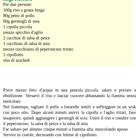
Per due persone:
160g riso a grana lunga
80g petto di pollo
60g germogli di soia
1 cipolla piccola
mezzo spicchio d'aglio
2 cucchiai di salsa di pesce
1 cucchiaio di salsa di soia
mezzo cucchiaino di peperoncino tritato
1 cipollotto
olio di arachidi
-
Porre mezzo litro d'acqua in una pentola piccola, salare e portare a
ebollizione. Versarvi il riso e lasciar cuocere abbassando la fiamma senza
mescolare.
Nel frattempo, tagliare il pollo a listarelle sottili e soffriggere in un
wok
con poco olio. Dopo alcuni minuti unirvi la cipolla e l'aglio tritati, fare
insaporire, quindi aggiungere i germogli di soia. Unire il riso e condire con
il peperoncino, la salsa di pesce e la salsa di soia.
Far saltare per almeno cinque minuti a fiamma alta, mescolando spesso.
Servire in ciotole, decorando con fettine di cipollotto.