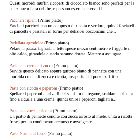
Questi morbidi muffin ricoperti di cioccolato bianco sono perfetti per la
colazione o l'ora del the, e possono essere conservati in...
Paccheri ripieni
(Primo piatto)
Farcite i paccheri con un composto di ricotta e verdure, quindi fasciateli
di pancetta e passateli in forno per deliziosi bocconcinii che...
Padellata agrodolce
(Primo piatto)
Pelare la patata, tagliarla a fette spesse mezzo centimetro e friggerle in
olio caldo, girandole quando saranno dorate. Mettere a asciugare...
Pasta con crema di zucca
(Primo piatto)
Servite questo delicato eppure gustoso piatto di pennette con una
morbida crema di zucca e ricotta, insaporita dal porro soffritto.
Pasta con ricotta e peperoni
(Primo piatto)
Spellare i peperoni e privarli dei semi. In un tegame, scaldare la ricotta
fino a ridurla a una crema, quindi unire i peperoni tagliati a...
Pasta con zucca e ricotta
(Primo piatto)
Un piatto di pennette condite con zucca arrosto al miele, unita a ricotta
fresca per un condimento cremoso e avvolgente.
Pasta Norma al forno
(Primo piatto)