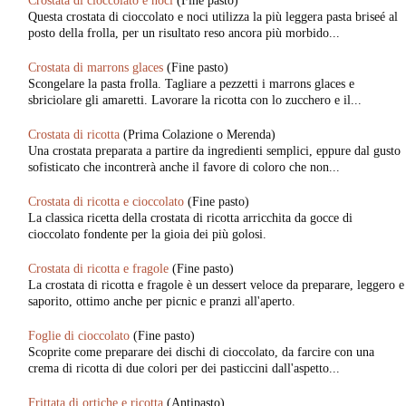
Crostata di cioccolato e noci
(Fine pasto)
Questa crostata di cioccolato e noci utilizza la più leggera pasta briseé al
posto della frolla, per un risultato reso ancora più morbido...
Crostata di marrons glaces
(Fine pasto)
Scongelare la pasta frolla. Tagliare a pezzetti i marrons glaces e
sbriciolare gli amaretti. Lavorare la ricotta con lo zucchero e il...
Crostata di ricotta
(Prima Colazione o Merenda)
Una crostata preparata a partire da ingredienti semplici, eppure dal gusto
sofisticato che incontrerà anche il favore di coloro che non...
Crostata di ricotta e cioccolato
(Fine pasto)
La classica ricetta della crostata di ricotta arricchita da gocce di
cioccolato fondente per la gioia dei più golosi.
Crostata di ricotta e fragole
(Fine pasto)
La crostata di ricotta e fragole è un dessert veloce da preparare, leggero e
saporito, ottimo anche per picnic e pranzi all'aperto.
Foglie di cioccolato
(Fine pasto)
Scoprite come preparare dei dischi di cioccolato, da farcire con una
crema di ricotta di due colori per dei pasticcini dall'aspetto...
Frittata di ortiche e ricotta
(Antipasto)