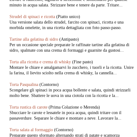
minuto in acqua salata. Strizzare bene e tenere da parte. Tritare...
Strudel di spinaci e ricotta
(Piatto unico)
Una versione salata dello strudel, farcito con spinaci, ricotta e una
morbida omelette, in una ricetta dettagliata con foto passo-passo.
Tartine alla gelatina di sidro
(Antipasto)
Per un occasione speciale preparate le raffinate tartine alla gelatina di
sidro, spalmate con una crema di formaggi e guarnite da gustosi...
Torta alla ricotta e crema di whisky
(Fine pasto)
Montare le chiare e amalgamarvi lo zucchero, i tuorli e la ricotta. Unire
la farina, il lievito sciolto nella crema di whisky, la cannella...
Torta Pasqualina
(Contorno)
Scongelare gli spinaci in poca acqua bollente e salata, quindi strizzarli
molto bene. Sbattere le uova in una ciotola con la ricotta e la...
Torta rustica di carote
(Prima Colazione o Merenda)
Sbucciare le carote e lessatele in poca acqua, quindi tritare con il
passaverdure. Separare le chiare e montare a neve. Lavorare la...
Torta salata al formaggio
(Contorno)
Preparate questo sformato alternando strati di patate e scamorza