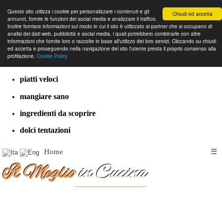
Questo sito utilizza i cookie per personalizzare i contenuti e gli
Chiudi ed accetta
annunci, fornire le funzioni dei social media e analizzare il traffico.
Inoltre fornisce informazioni sul modo in cui il sito è utilizzato ai partner che si occupano di
analisi dei dati web, pubblicità e social media, i quali potrebbero combinarle con altre
informazioni che fornite loro o raccolte in base all'utilizzo dei loro servizi. Cliccando su chiudi
cucina dal mondo
ed accetta e proseguendo nella navigazione del sito l'utente presta il proprio consenso alla
profilazione.
Cookie Policy
ricette classiche
piatti veloci
mangiare sano
ingredienti da scoprire
dolci tentazioni
Home
☰
Il Meglio
in Cucina