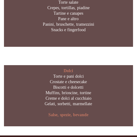
Torte salate
Crepes, tortillas, piadine
Tartine e canapes
Pane e altro
Panini, bruschette, tramezzini
Snacks e fingerfood
Dolci
Torte e pani dolci
Crostate e cheesecake
Biscotti e dolcetti
Muffins, brioscine, tortine
Creme e dolci al cucchiaio
Gelati, sorbetti, marmellate
Salse, spezie, bevande