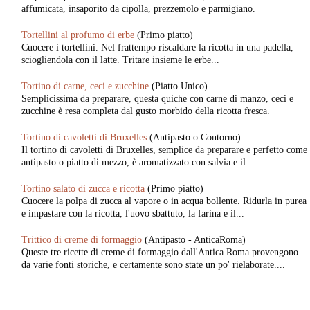
affumicata, insaporito da cipolla, prezzemolo e parmigiano.
Tortellini al profumo di erbe
(Primo piatto)
Cuocere i tortellini. Nel frattempo riscaldare la ricotta in una padella,
sciogliendola con il latte. Tritare insieme le erbe...
Tortino di carne, ceci e zucchine
(Piatto Unico)
Semplicissima da preparare, questa quiche con carne di manzo, ceci e
zucchine è resa completa dal gusto morbido della ricotta fresca.
Tortino di cavoletti di Bruxelles
(Antipasto o Contorno)
Il tortino di cavoletti di Bruxelles, semplice da preparare e perfetto come
antipasto o piatto di mezzo, è aromatizzato con salvia e il...
Tortino salato di zucca e ricotta
(Primo piatto)
Cuocere la polpa di zucca al vapore o in acqua bollente. Ridurla in purea
e impastare con la ricotta, l'uovo sbattuto, la farina e il...
Trittico di creme di formaggio
(Antipasto - AnticaRoma)
Queste tre ricette di creme di formaggio dall'Antica Roma provengono
da varie fonti storiche, e certamente sono state un po' rielaborate....