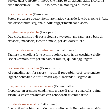
Servite questo risotto in modo che l'aspetto di ciascun piatto ricordi la
cima innevata dell'Etna: il riso nero è la montagna di roccia...
Risotto aromatico
(Primo piatto)
Potete preparare questo risotto aromatico variando le erbe fresche in base
alla disponibilità stagionale. Altri suggerimenti sono aneto,...
Sfogliatine ai pistacchi
(Fine pasto)
Due croccanti strati di pasta sfoglia avvolgono una farcitura a base di
pistacchi, mandorle, ricotta e miele, per dei dolcetti che...
Sformato di spinaci con salsiccia
(Secondo piatto)
Tagliare la cipolla a fette sottili e soffriggerla in un cucchiaio d'olio,
lasciar ammorbidire per un paio di minuti, quindi aggiungere...
Sorpresa del contadino
(Primo piatto)
Al contadino non far sapere... recita il proverbio, così, sorprendete
l'ignaro contadino e tutti i vostri ospiti svelando il segreto di...
Spaghetti con zucchine e marsala
(Primo piatto)
Preparate un cremoso condimento a base di ricotta e marsala, quindi
servite la vostra spaghettata con abbondanti zucchine fritte.
Strudel di mele salato
(Piatto unico)
Lavare il radicchio, tagliarlo a striscioline e sbollentarlo per qualche