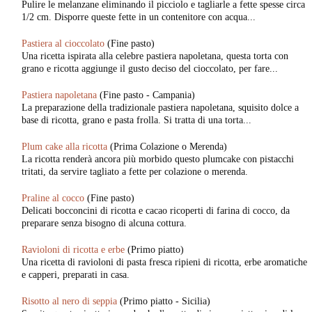
Pulire le melanzane eliminando il picciolo e tagliarle a fette spesse circa
1/2 cm. Disporre queste fette in un contenitore con acqua...
Pastiera al cioccolato
(Fine pasto)
Una ricetta ispirata alla celebre pastiera napoletana, questa torta con
grano e ricotta aggiunge il gusto deciso del cioccolato, per fare...
Pastiera napoletana
(Fine pasto - Campania)
La preparazione della tradizionale pastiera napoletana, squisito dolce a
base di ricotta, grano e pasta frolla. Si tratta di una torta...
Plum cake alla ricotta
(Prima Colazione o Merenda)
La ricotta renderà ancora più morbido questo plumcake con pistacchi
tritati, da servire tagliato a fette per colazione o merenda.
Praline al cocco
(Fine pasto)
Delicati bocconcini di ricotta e cacao ricoperti di farina di cocco, da
preparare senza bisogno di alcuna cottura.
Ravioloni di ricotta e erbe
(Primo piatto)
Una ricetta di ravioloni di pasta fresca ripieni di ricotta, erbe aromatiche
e capperi, preparati in casa.
Risotto al nero di seppia
(Primo piatto - Sicilia)